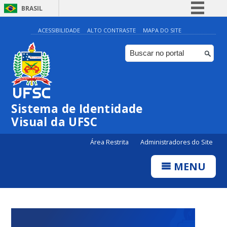
BRASIL
Simplifique!
ACESSIBILIDADE
ALTO CONTRASTE
MAPA DO SITE
Comunica BR
Participe
Acesso à informação
Legislação
Sistema de Identidade
Canais
Visual da UFSC
Área Restrita
Administradores do Site
MENU