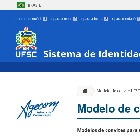
BRASIL
Ir para o conteúdo
1
Ir para o menu
2
Ir para a busca
3
Ir para o rodapé
4
Sistema de Identida
Modelo de convite UFS
Modelo de 
Modelos de convites para s