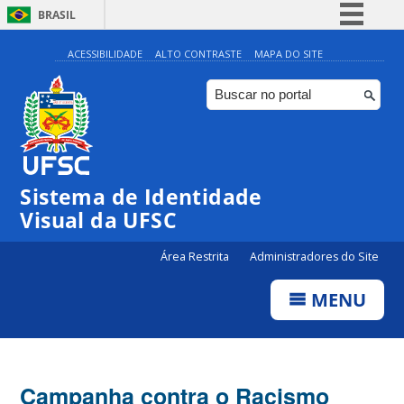
BRASIL
Simplifique!
ACESSIBILIDADE
ALTO CONTRASTE
MAPA DO SITE
Comunica BR
Participe
Acesso à informação
Legislação
Sistema de Identidade
Canais
Visual da UFSC
Área Restrita
Administradores do Site
MENU
Campanha contra o Racismo