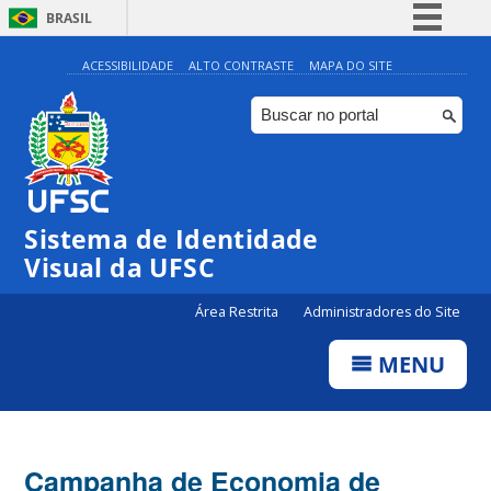
BRASIL
Simplifique!
ACESSIBILIDADE
ALTO CONTRASTE
MAPA DO SITE
Comunica BR
Participe
Acesso à informação
Legislação
Sistema de Identidade
Canais
Visual da UFSC
Área Restrita
Administradores do Site
MENU
Campanha de Economia de