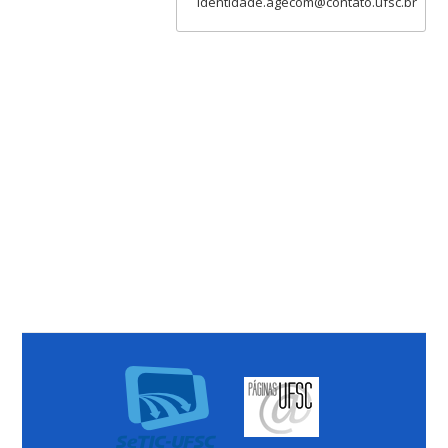
identidade.agecom@contato.ufsc.br