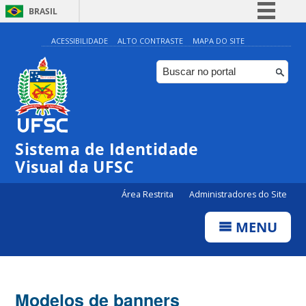
BRASIL
Simplifique!
ACESSIBILIDADE
ALTO CONTRASTE
MAPA DO SITE
Comunica BR
Participe
Acesso à informação
Legislação
Sistema de Identidade
Canais
Visual da UFSC
Área Restrita
Administradores do Site
MENU
Modelos de banners